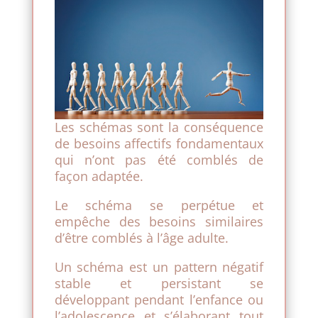
Les schémas sont la conséquence
de besoins affectifs fondamentaux
qui n’ont pas été comblés de
façon adaptée.
Le schéma se perpétue et
empêche des besoins similaires
d’être comblés à l’âge adulte.
Un schéma est un pattern négatif
stable et persistant se
développant pendant l’enfance ou
l’adolescence et s’élaborant tout